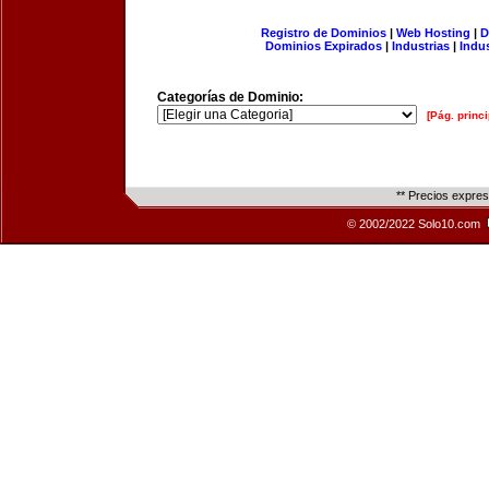
Registro de Dominios
|
Web Hosting
|
D
Dominios Expirados
|
Industrias
|
Indu
Categorías de Dominio:
[Pág. princi
** Precios expre
© 2002/2022 Solo10.com