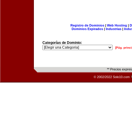
Registro de Dominios
|
Web Hosting
|
D
Dominios Expirados
|
Industrias
|
Indu
Categorías de Dominio:
[Pág. princi
** Precios expre
© 2002/2022 Solo10.com