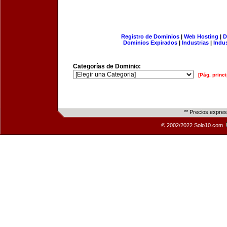
Registro de Dominios
|
Web Hosting
|
D
Dominios Expirados
|
Industrias
|
Indu
Categorías de Dominio:
[Pág. princi
** Precios expre
© 2002/2022 Solo10.com