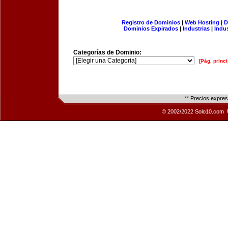
Registro de Dominios
|
Web Hosting
|
D
Dominios Expirados
|
Industrias
|
Indu
Categorías de Dominio:
[Pág. princi
** Precios expre
© 2002/2022 Solo10.com