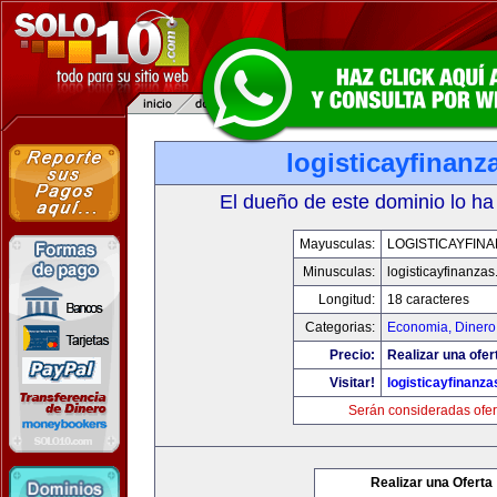
logisticayfinan
El dueño de este dominio lo ha
Mayusculas:
LOGISTICAYFIN
Minusculas:
logisticayfinanza
Longitud:
18 caracteres
Categorias:
Economia, Dinero
Precio:
Realizar una ofer
Visitar!
logisticayfinanz
Serán consideradas ofer
Realizar una Oferta