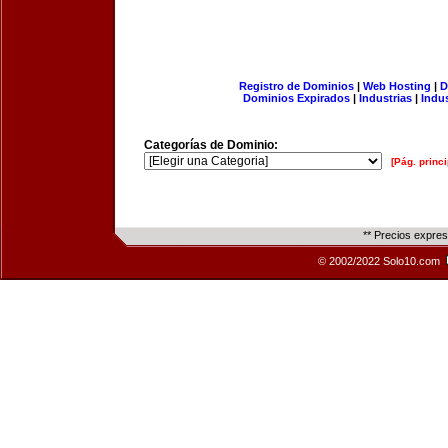
Registro de Dominios
|
Web Hosting
|
D
Dominios Expirados
|
Industrias
|
Indu
Categorías de Dominio:
[Pág. princi
** Precios expre
© 2002/2022 Solo10.com